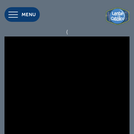
MENU
{
Home
¿Quiénes
somos?
Episodios
Catequistas
Recursos
Donación